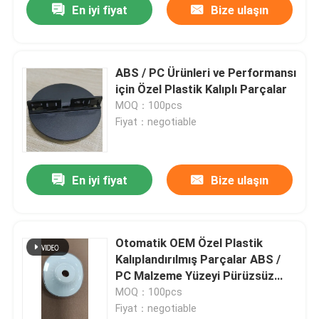
En iyi fiyat
Bize ulaşın
ABS / PC Ürünleri ve Performansı
için Özel Plastik Kalıplı Parçalar
MOQ：100pcs
Fiyat：negotiable
En iyi fiyat
Bize ulaşın
Otomatik OEM Özel Plastik
Kalıplandırılmış Parçalar ABS /
PC Malzeme Yüzeyi Pürüzsüz
Bitirme
MOQ：100pcs
Fiyat：negotiable