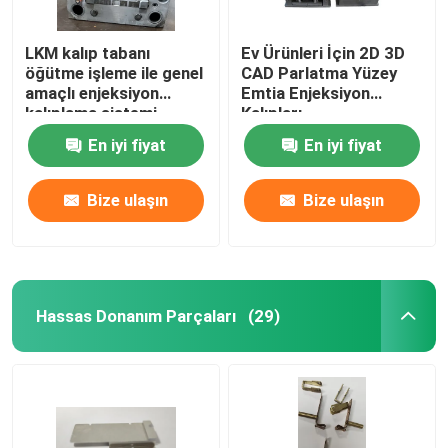
LKM kalıp tabanı
Ev Ürünleri İçin 2D 3D
öğütme işleme ile genel
CAD Parlatma Yüzey
amaçlı enjeksiyon
Emtia Enjeksiyon
kalıplama sistemi
Kalıpları
En iyi fiyat
En iyi fiyat
Bize ulaşın
Bize ulaşın
Hassas Donanım Parçaları
(29)