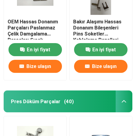
OEM Hassas Donanım
Bakır Alaşımı Hassas
Parçaları Paslanmaz
Donanım Bileşenleri
Çelik Damgalama
Pins Soketler
Parçaları Sıcak
Kablolama Panelleri
Galvanizli
En iyi fiyat
En iyi fiyat
Bize ulaşın
Bize ulaşın
Pres Döküm Parçalar
(40)