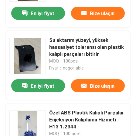
En iyi fiyat
Bize ulaşın
Su aktarım yüzeyi, yüksek
hassasiyet toleransı olan plastik
kalıplı parçaları bitirir
MOQ：100pcs
Fiyat：negotiable
En iyi fiyat
Bize ulaşın
Ana sayfa
Özel ABS Plastik Kalıplı Parçalar
Ürünler
Enjeksiyon Kalıplama Hizmeti
H13 1.2344
VİDEOLAR
MOQ：100 adet