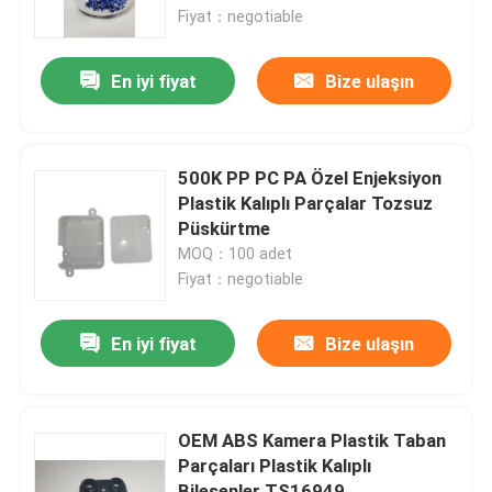
Fiyat：negotiable
Hakkımızda
En iyi fiyat
Bize ulaşın
Fabrika turu
500K PP PC PA Özel Enjeksiyon
Kalite kontrol
Plastik Kalıplı Parçalar Tozsuz
Püskürtme
MOQ：100 adet
Teklif isteği
Fiyat：negotiable
enjeksiyonla kalıplanmış parçalar
En iyi fiyat
Bize ulaşın
plastik kalıplanmış parçalar
OEM ABS Kamera Plastik Taban
Parçaları Plastik Kalıplı
Hassas Enjeksiyon Kalıplama
Bileşenler TS16949