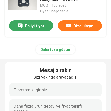
MOQ：100 adet
Fiyat：negotiable
Hassas Donanım Parçaları
En iyi fiyat
Bize ulaşın
Pres Döküm Parçalar
döküm kalıbı
Daha fazla göster
Silikon kauçuk parçalar
Mesaj bırakın
Silikon Enjeksiyon Kalıbı
Sizi yakında arayacağız!
Telekomünikasyon Parçaları
Plastik Enjeksiyon Kalıplama Tıbbi Parçalar