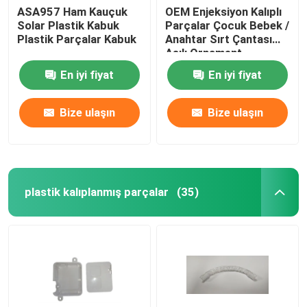
ASA957 Ham Kauçuk
OEM Enjeksiyon Kalıplı
Solar Plastik Kabuk
Parçalar Çocuk Bebek /
Plastik Parçalar Kabuk
Anahtar Sırt Çantası
Asılı Ornament
En iyi fiyat
En iyi fiyat
Bize ulaşın
Bize ulaşın
plastik kalıplanmış parçalar
(35)