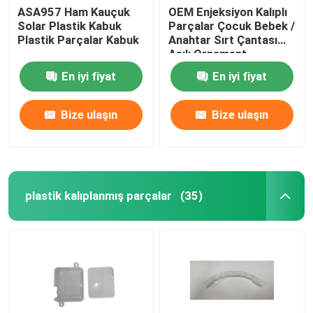
ASA957 Ham Kauçuk
OEM Enjeksiyon Kalıplı
Solar Plastik Kabuk
Parçalar Çocuk Bebek /
Plastik Parçalar Kabuk
Anahtar Sırt Çantası
Asılı Ornament
En iyi fiyat
En iyi fiyat
Bize ulaşın
Bize ulaşın
plastik kalıplanmış parçalar
(35)