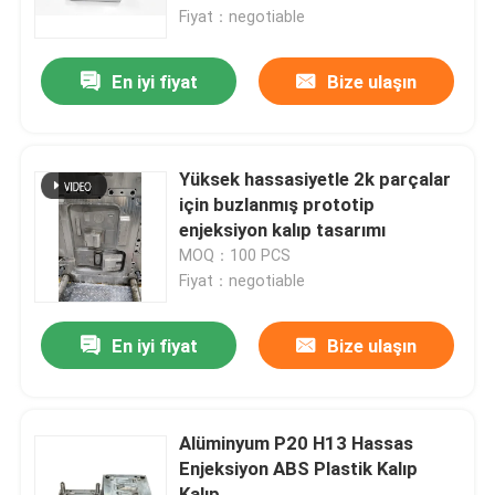
Fiyat：negotiable
Hakkımızda
En iyi fiyat
Bize ulaşın
Fabrika turu
Yüksek hassasiyetle 2k parçalar
Kalite kontrol
için buzlanmış prototip
enjeksiyon kalıp tasarımı
MOQ：100 PCS
Teklif isteği
Fiyat：negotiable
enjeksiyonla kalıplanmış parçalar
En iyi fiyat
Bize ulaşın
plastik kalıplanmış parçalar
Alüminyum P20 H13 Hassas
Enjeksiyon ABS Plastik Kalıp
Hassas Enjeksiyon Kalıplama
Kalıp