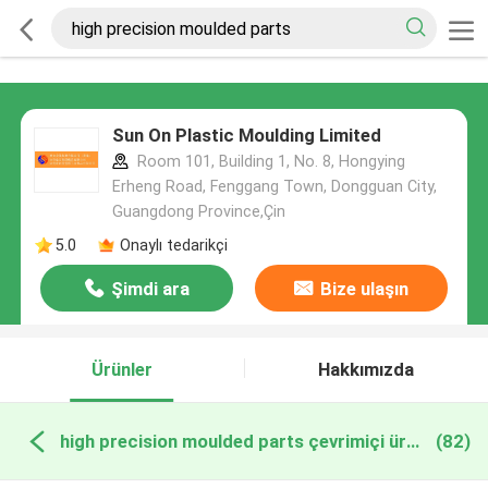
Sun On Plastic Moulding Limited
Room 101, Building 1, No. 8, Hongying
Erheng Road, Fenggang Town, Dongguan City,
Guangdong Province,Çin
5.0
Onaylı tedarikçi
Şimdi ara
Bize ulaşın
Ürünler
Hakkımızda
high precision moulded parts çevrimiçi üretim
(82)