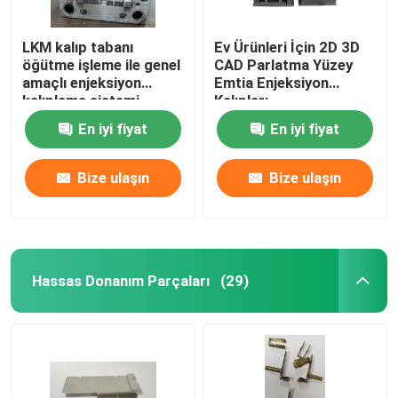
LKM kalıp tabanı
Ev Ürünleri İçin 2D 3D
öğütme işleme ile genel
CAD Parlatma Yüzey
amaçlı enjeksiyon
Emtia Enjeksiyon
kalıplama sistemi
Kalıpları
En iyi fiyat
En iyi fiyat
Bize ulaşın
Bize ulaşın
Hassas Donanım Parçaları
(29)