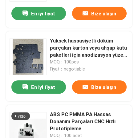
En iyi fiyat
Bize ulaşın
Yüksek hassasiyetli döküm
parçaları karton veya ahşap kutu
paketleri için anodizasyon yüzeyi
ile
MOQ：100pcs
Fiyat：negotiable
En iyi fiyat
Bize ulaşın
Ana sayfa
ABS PC PMMA PA Hassas
Ürünler
Donanım Parçaları CNC Hızlı
Prototipleme
VİDEOLAR
MOQ：100 adet