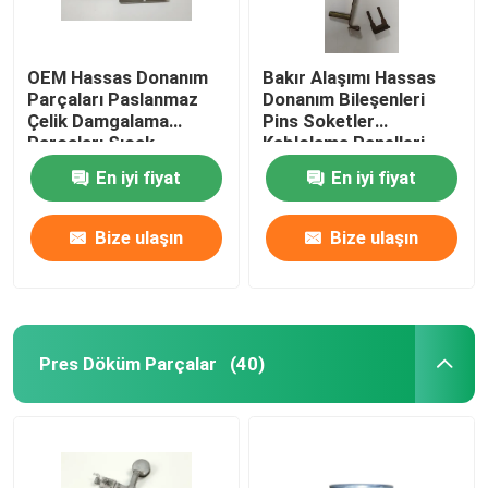
OEM Hassas Donanım
Bakır Alaşımı Hassas
Parçaları Paslanmaz
Donanım Bileşenleri
Çelik Damgalama
Pins Soketler
Parçaları Sıcak
Kablolama Panelleri
Galvanizli
En iyi fiyat
En iyi fiyat
Bize ulaşın
Bize ulaşın
Pres Döküm Parçalar
(40)