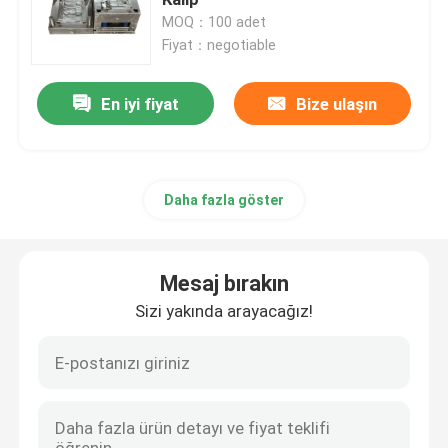
MOQ：100 adet
Fiyat：negotiable
Hassas Donanım Parçaları
En iyi fiyat
Bize ulaşın
Pres Döküm Parçalar
döküm kalıbı
Daha fazla göster
Silikon kauçuk parçalar
Mesaj bırakın
Silikon Enjeksiyon Kalıbı
Sizi yakında arayacağız!
Telekomünikasyon Parçaları
Plastik Enjeksiyon Kalıplama Tıbbi Parçalar