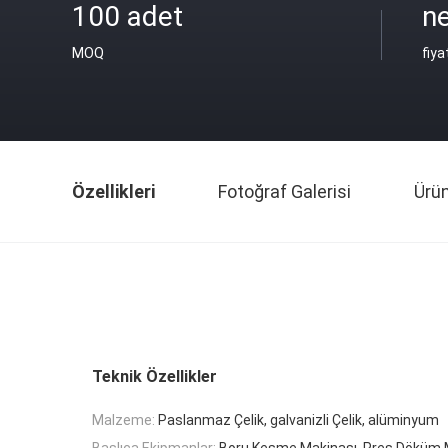
100 adet
ne
MOQ
fiya
Özellikleri
Fotoğraf Galerisi
Ürü
Teknik Özellikler
Malzeme:
Paslanmaz Çelik, galvanizli Çelik, alüminyum
Başlıca Ekipmanlar:
Boru Kesme Makinası, Pres Döküm 