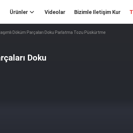
Ürünler
Videolar
Bizimle Iletişim Kur
T
aşımlı Döküm Parçaları Doku Parlatma Tozu Püskürtme
çaları Doku