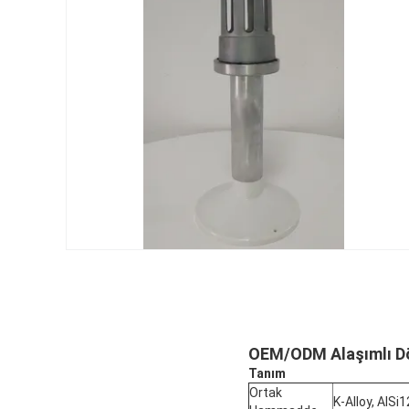
OEM/ODM Alaşımlı D
Tanım
Ortak
K-Alloy, AlS