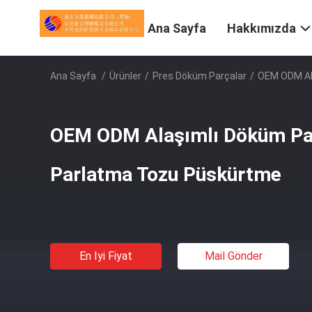
Ana Sayfa
Hakkımızda
Ana Sayfa
/
Ürünler
/
Pres Döküm Parçalar
/
OEM ODM Al
OEM ODM Alaşımlı Döküm Par
Parlatma Tozu Püskürtme
En Iyi Fiyat
Mail Gönder