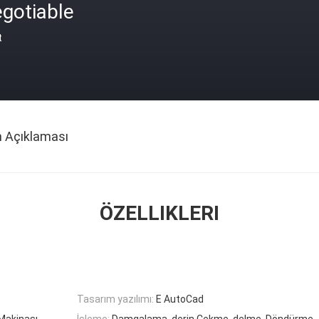
gotiable
t
n Açıklaması
ÖZELLIKLERI
Tasarım yazılımı:
E AutoCad
Makinası
İşleme:
Damgalama, derin Çekme, delme, Döndürme