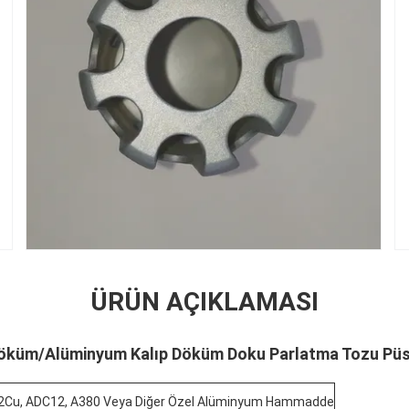
ÜRÜN AÇIKLAMASI
öküm/Alüminyum Kalıp Döküm Doku Parlatma Tozu Pü
i12Cu, ADC12, A380 Veya Diğer Özel Alüminyum Hammadde