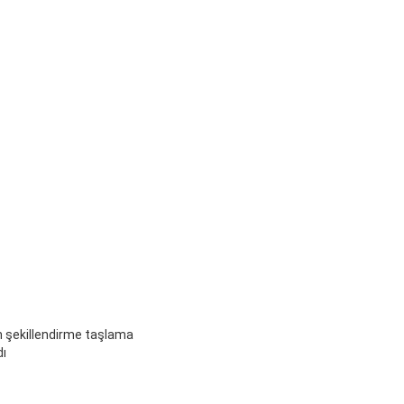
m şekillendirme taşlama
dı