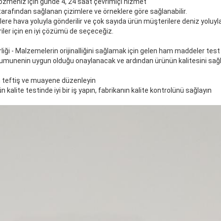
çözmeniz için günde 4, 24 saat çevrimiçi hizmet
tarafından sağlanan çizimlere ve örneklere göre sağlanabilir.
re hava yoluyla gönderilir ve çok sayıda ürün müşterilere deniz yoluyla
ler için en iyi çözümü de seçeceğiz.
liği - Malzemelerin orijinalliğini sağlamak için gelen ham maddeler test 
 numunenin uygun olduğu onaylanacak ve ardından ürünün kalitesini sağl
m teftiş ve muayene düzenleyin
n kalite testinde iyi bir iş yapın, fabrikanın kalite kontrolünü sağlayın