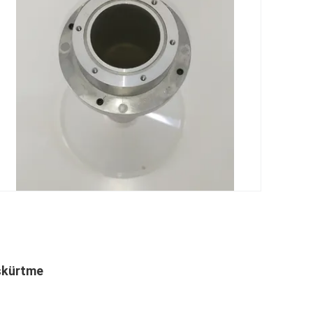
skürtme