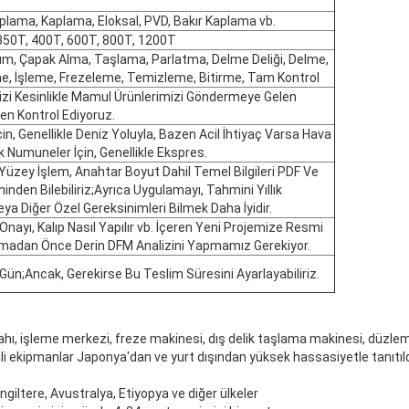
plama, Kaplama, Eloksal, PVD, Bakır Kaplama vb.
350T, 400T, 600T, 800T, 1200T
üm, Çapak Alma, Taşlama, Parlatma, Delme Deliği, Delme,
e, İşleme, Frezeleme, Temizleme, Bitirme, Tam Kontrol
izi Kesinlikle Mamul Ürünlerimizi Göndermeye Gelen
 Kontrol Ediyoruz.
çin, Genellikle Deniz Yoluyla, Bazen Acil İhtiyaç Varsa Hava
 Numuneler İçin, Genellikle Ekspres.
zey İşlem, Anahtar Boyut Dahil Temel Bilgileri PDF Ve
inden Bilebiliriz;Ayrıca Uygulamayı, Tahmini Yıllık
eya Diğer Özel Gereksinimleri Bilmek Daha İyidir.
 Onayı, Kalıp Nasıl Yapılır vb. İçeren Yeni Projemize Resmi
madan Önce Derin DFM Analizini Yapmamız Gerekiyor.
 Gün;Ancak, Gerekirse Bu Teslim Süresini Ayarlayabiliriz.
hı, işleme merkezi, freze makinesi, dış delik taşlama makinesi, düzle
ili ekipmanlar Japonya'dan ve yurt dışından yüksek hassasiyetle tanıtıl
 İngiltere, Avustralya, Etiyopya ve diğer ülkeler