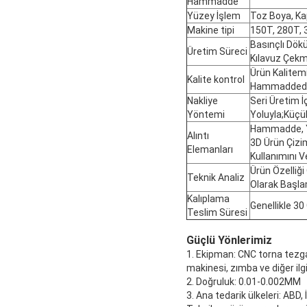
Hammadde
Yüzey İşlem
Toz Boya, Ka
Makine tipi
150T, 280T, 
Basınçlı Dök
Üretim Süreci
Kılavuz Çekm
Ürün Kalitem
Kalite kontrol
Hammaddeden
Nakliye
Seri Üretim İ
Yöntemi
Yoluyla;Küçük
Hammadde, Yü
Alıntı
3D Ürün Çizim
Elemanları
Kullanımını V
Ürün Özelliği
Teknik Analiz
Olarak Başla
Kalıplama
Genellikle 30
Teslim Süresi
Güçlü Yönlerimiz
1. Ekipman: CNC torna tezga
makinesi, zımba ve diğer ilg
2. Doğruluk: 0.01-0.002MM
3. Ana tedarik ülkeleri: ABD,